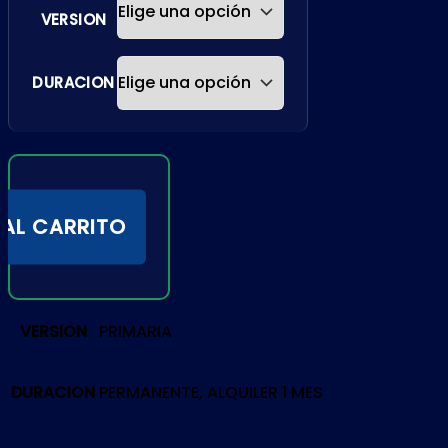
VERSION
DURACION
 AL CARRITO
VERSION
PRIMARIA
DURACION
PERMANENTE, ALQUILER 1 MES