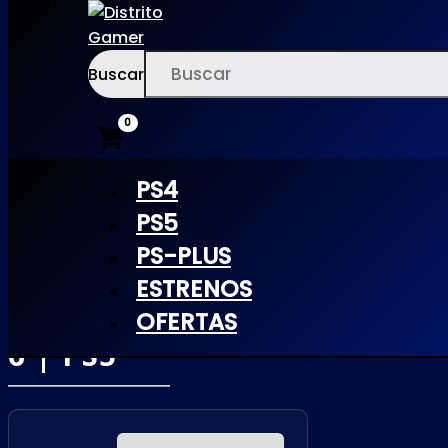
Buscar
Ir
×
al
contenido
PS4
PS5
PS-PLUS
SOUL
ESTRENOS
CALIBUR
OFERTAS
6 | PS5