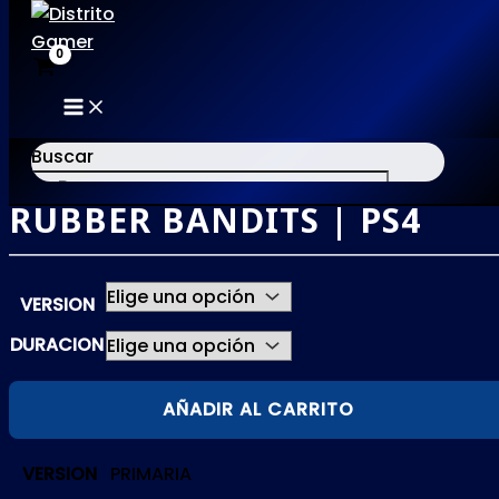
MAIN
Ir
MENU
al
Buscar
contenido
RUBBER BANDITS | PS4
×
VERSION
DURACION
RUBBER
AÑADIR AL CARRITO
BANDITS
|
VERSION
PRIMARIA
PS4