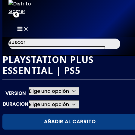
MAIN
Ir
MENU
al
Buscar
contenido
PLAYSTATION PLUS
×
ESSENTIAL | PS5
VERSION
DURACION
PLAYSTATION
AÑADIR AL CARRITO
PLUS
ESSENTIAL