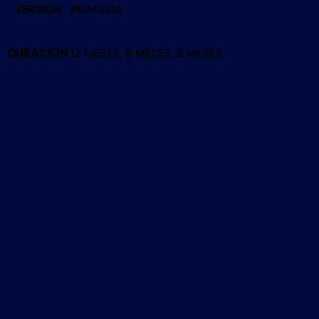
VERSION
PRIMARIA
|
PS5
cantidad
DURACION
12 MESES, 6 MESES, 2 MESES