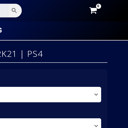
S
K21 | PS4