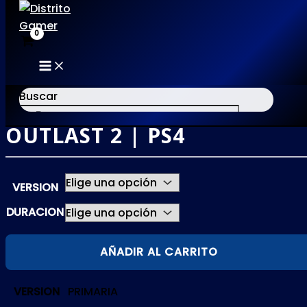
MAIN
Ir
MENU
al
Buscar
contenido
OUTLAST 2 | PS4
×
VERSION
DURACION
OUTLAST
AÑADIR AL CARRITO
2
|
VERSION
PRIMARIA
PS4