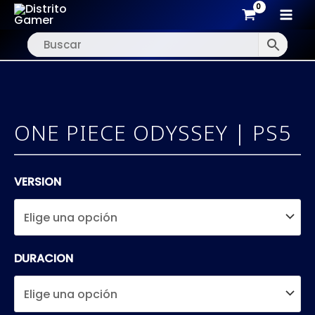
MAI
Ir
MEN
al
contenido
ONE PIECE ODYSSEY | PS5
VERSION
DURACION