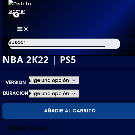
MAIN
Ir
MENU
al
Buscar
contenido
NBA 2K22 | PS5
×
VERSION
DURACION
NBA
AÑADIR AL CARRITO
2K22
|
VERSION
PRIMARIA
PS5