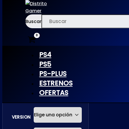
Buscar
Ir
×
al
contenido
PS4
PS5
MOSS VR
PS-PLUS
ESTRENOS
| PS5
OFERTAS
VERSION