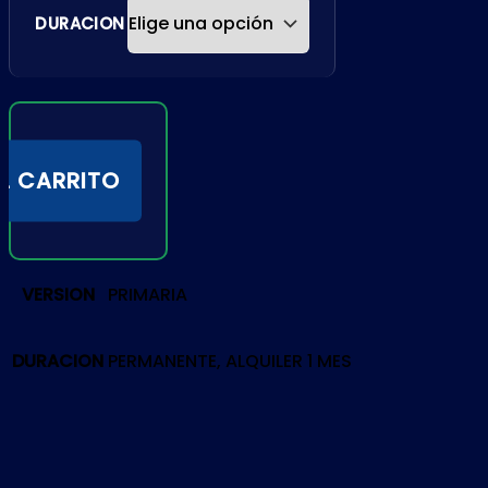
DURACION
L CARRITO
VERSION
PRIMARIA
DURACION
PERMANENTE, ALQUILER 1 MES