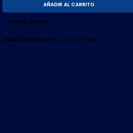
MORTAL
AÑADIR AL CARRITO
SHELL
|
VERSION
PRIMARIA
PS4
cantidad
DURACION
PERMANENTE, ALQUILER 1 MES