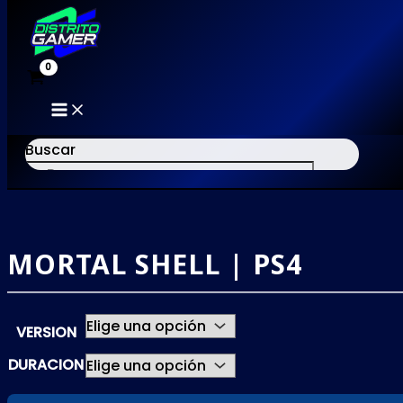
MAIN
MENU
Buscar
Ir
al
×
contenido
MORTAL SHELL | PS4
VERSION
DURACION