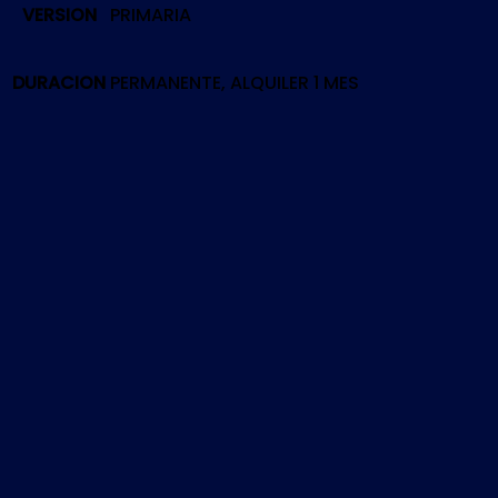
VERSION
PRIMARIA
EDITION
|
PS5
DURACION
PERMANENTE, ALQUILER 1 MES
cantidad