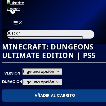
MAIN
Ir
MENU
al
Buscar
contenido
MINECRAFT: DUNGEONS
×
ULTIMATE EDITION | PS5
VERSION
DURACION
MINECRAFT:
AÑADIR AL CARRITO
DUNGEONS
ULTIMATE