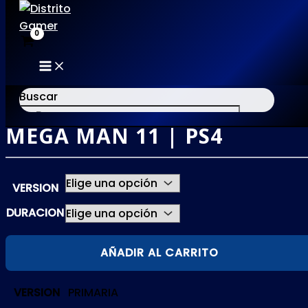
MAIN
Ir
MENU
al
Buscar
contenido
MEGA MAN 11 | PS4
×
VERSION
DURACION
MEGA
AÑADIR AL CARRITO
MAN
11
VERSION
PRIMARIA
|