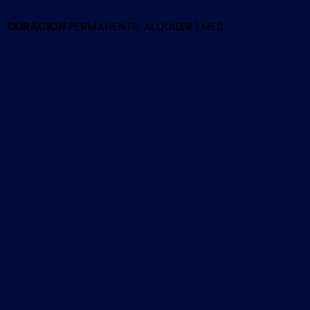
PS4
cantidad
DURACION
PERMANENTE, ALQUILER 1 MES