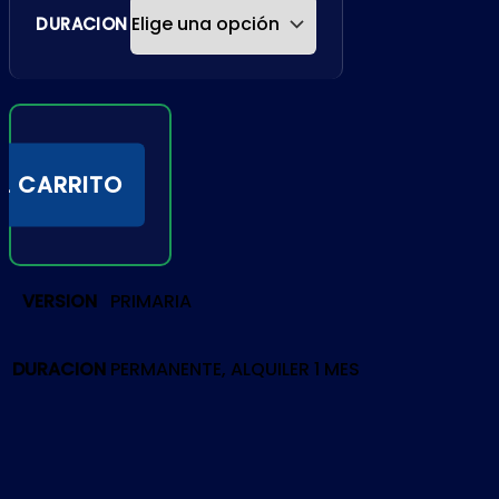
DURACION
L CARRITO
VERSION
PRIMARIA
DURACION
PERMANENTE, ALQUILER 1 MES