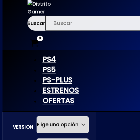
Buscar
Ir
×
al
contenido
PS4
PS5
MANEATER
PS-PLUS
ESTRENOS
| PS5
OFERTAS
VERSION