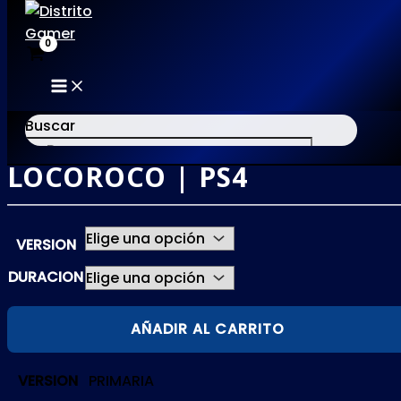
MAIN
Ir
MENU
al
Buscar
contenido
LOCOROCO | PS4
×
VERSION
DURACION
LOCOROCO
AÑADIR AL CARRITO
|
PS4
VERSION
PRIMARIA
cantidad