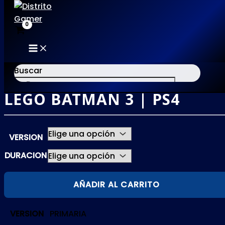
MAIN
Ir
MENU
al
Buscar
contenido
LEGO BATMAN 3 | PS4
×
VERSION
DURACION
LEGO
AÑADIR AL CARRITO
BATMAN
3
VERSION
PRIMARIA
|