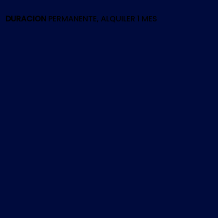
PS4
cantidad
DURACION
PERMANENTE, ALQUILER 1 MES