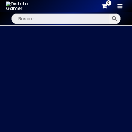
MAI
Ir
MEN
al
contenido