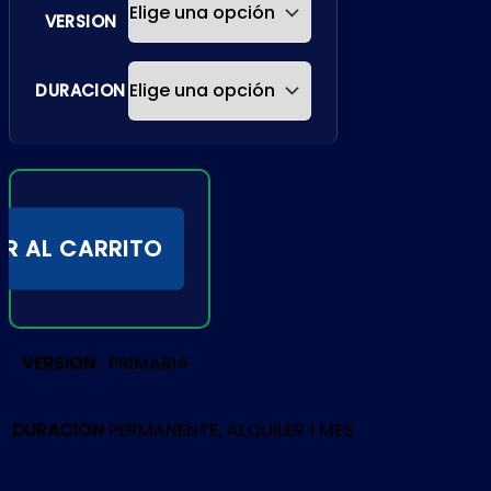
VERSION
DURACION
R AL CARRITO
VERSION
PRIMARIA
DURACION
PERMANENTE, ALQUILER 1 MES