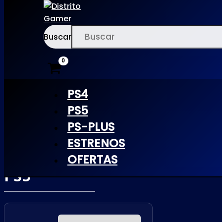
Buscar
Ir
×
al
contenido
PS4
PS5
PS-PLUS
JUDGMENT
ESTRENOS
[RETRO] |
OFERTAS
PS5