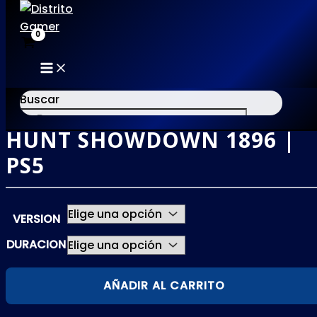
MAIN
Ir
MENU
al
Buscar
contenido
HUNT SHOWDOWN 1896 |
×
PS5
VERSION
DURACION
HUNT
AÑADIR AL CARRITO
SHOWDOWN
1896