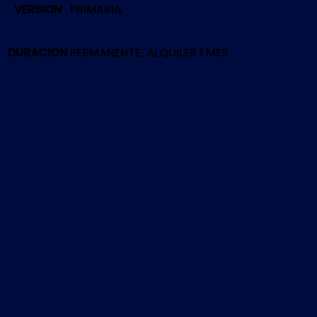
VERSION
PRIMARIA
|
PS5
cantidad
DURACION
PERMANENTE, ALQUILER 1 MES