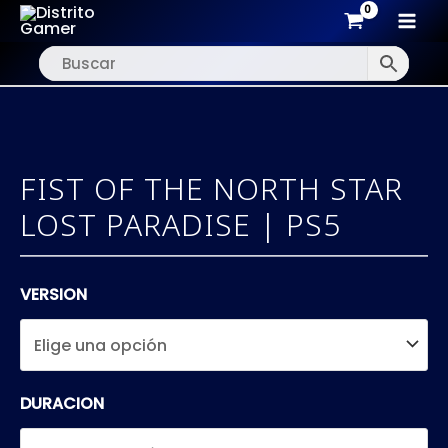
MAI
Ir
MEN
al
contenido
FIST OF THE NORTH STAR
LOST PARADISE | PS5
VERSION
DURACION