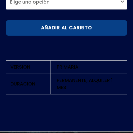
FIST
AÑADIR AL CARRITO
OF
THE
NORTH
STAR
LOST
VERSION
PRIMARIA
PARADISE
|
PERMANENTE, ALQUILER 1
DURACION
MES
PS5
cantidad