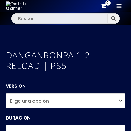
MAI
Ir
MEN
al
contenido
DANGANRONPA 1-2
RELOAD | PS5
VERSION
DURACION