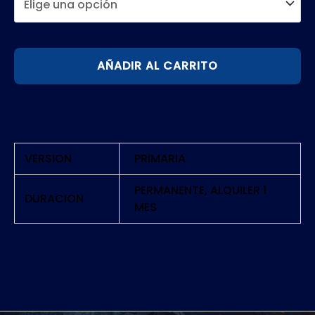
DANGANRONPA
AÑADIR AL CARRITO
1-
2
RELOAD
|
PS5
VERSION
PRIMARIA
cantidad
PERMANENTE, ALQUILER 1
DURACION
MES