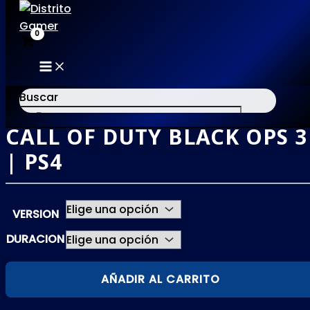
MAIN
Ir
MENU
al
Buscar
contenido
CALL OF DUTY BLACK OPS 3
×
| PS4
VERSION
DURACION
CALL
AÑADIR AL CARRITO
OF
DUTY