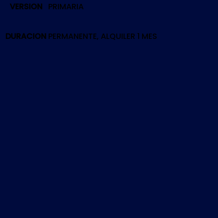
VERSION
PRIMARIA
BLACK
OPS
3
DURACION
PERMANENTE, ALQUILER 1 MES
|
PS4
cantidad