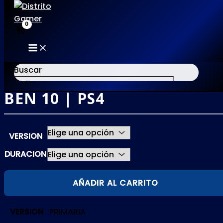
MAIN
Ir
MENU
al
Buscar
contenido
BEN 10 | PS4
×
VERSION
DURACION
BEN
AÑADIR AL CARRITO
10
|
VERSION
PRIMARIA
PS4