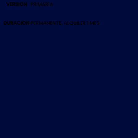
VERSION
PRIMARIA
DRAGON
|
PS4
DURACION
PERMANENTE, ALQUILER 1 MES
cantidad