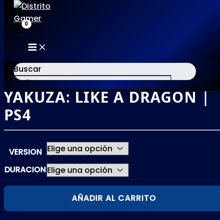
MAIN
Ir
MENU
al
Buscar
contenido
YAKUZA: LIKE A DRAGON |
×
PS4
VERSION
DURACION
YAKUZA:
AÑADIR AL CARRITO
LIKE
A