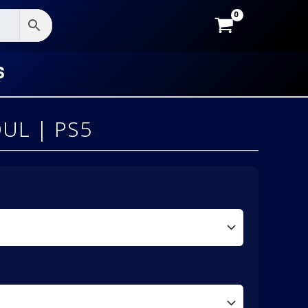
S
UL | PS5