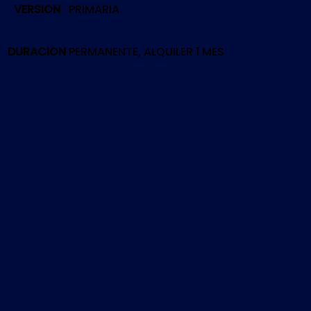
VERSION
PRIMARIA
FIGHTERS
2002
UNLIMITED
DURACION
PERMANENTE, ALQUILER 1 MES
MATCH
|
PS5
cantidad