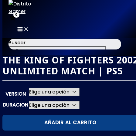
MAIN
Ir
MENU
al
Buscar
contenido
THE KING OF FIGHTERS 200
×
UNLIMITED MATCH | PS5
VERSION
DURACION
THE
AÑADIR AL CARRITO
KING
OF