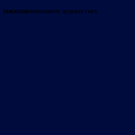
PS4
cantidad
DURACION
PERMANENTE, ALQUILER 1 MES