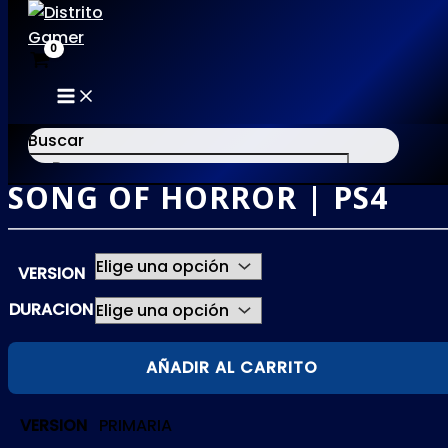
MAIN
Ir
MENU
al
Buscar
contenido
SONG OF HORROR | PS4
×
VERSION
DURACION
SONG
AÑADIR AL CARRITO
OF
HORROR
VERSION
PRIMARIA
|