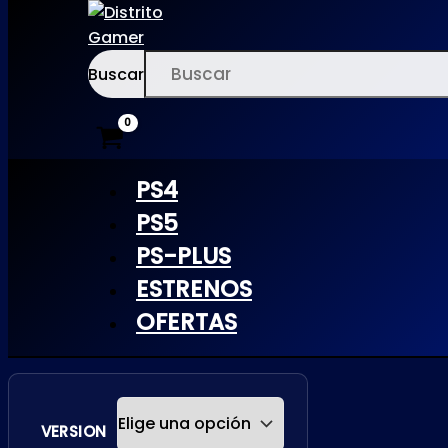
Buscar
Ir
×
al
contenido
PS4
PS5
PS-PLUS
SNOWRUNNER
ESTRENOS
| PS4
OFERTAS
VERSION