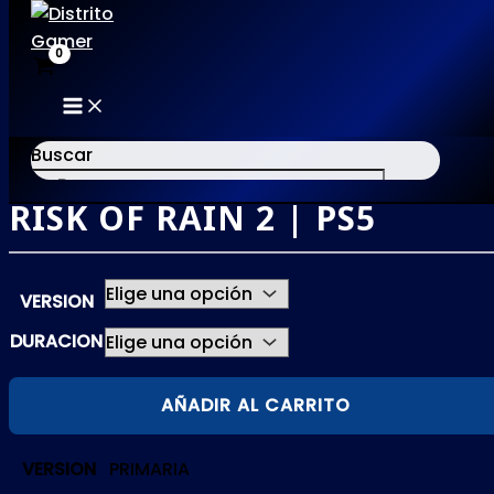
MAIN
Ir
MENU
al
Buscar
contenido
RISK OF RAIN 2 | PS5
×
VERSION
DURACION
RISK
AÑADIR AL CARRITO
OF
RAIN
VERSION
PRIMARIA
2