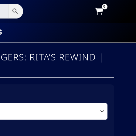
S
ERS: RITA’S REWIND |