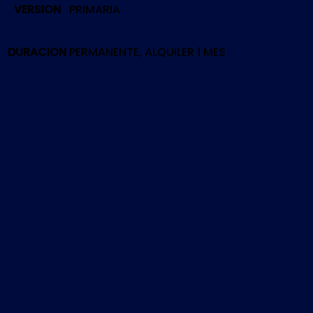
VERSION
PRIMARIA
|
PS5
cantidad
DURACION
PERMANENTE, ALQUILER 1 MES