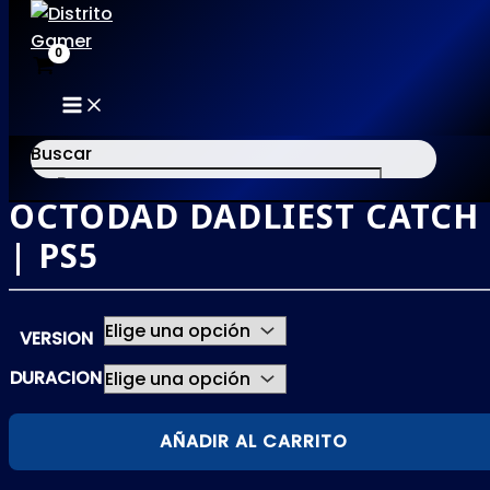
MAIN
Ir
MENU
al
Buscar
contenido
OCTODAD DADLIEST CATCH
×
| PS5
VERSION
DURACION
OCTODAD
AÑADIR AL CARRITO
DADLIEST
CATCH