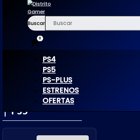
Buscar
Ir
×
al
contenido
PS4
PS5
PS-PLUS
NARUTO SUN
ESTRENOS
STORM LEGACY
OFERTAS
| PS5