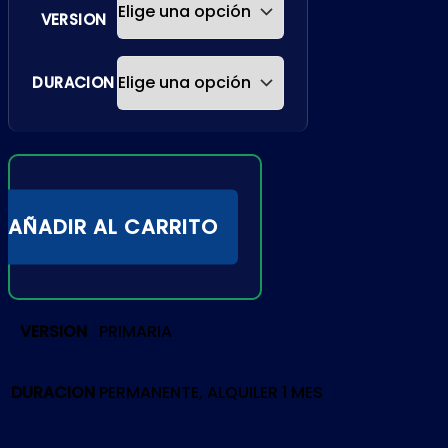
VERSION
DURACION
AÑADIR AL CARRITO
VERSION
PRIMARIA
DURACION
PERMANENTE, ALQUILER 1 MES