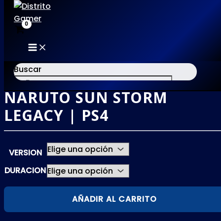
MAIN
Ir
MENU
al
Buscar
contenido
NARUTO SUN STORM
×
LEGACY | PS4
VERSION
DURACION
NARUTO
AÑADIR AL CARRITO
SUN
STORM