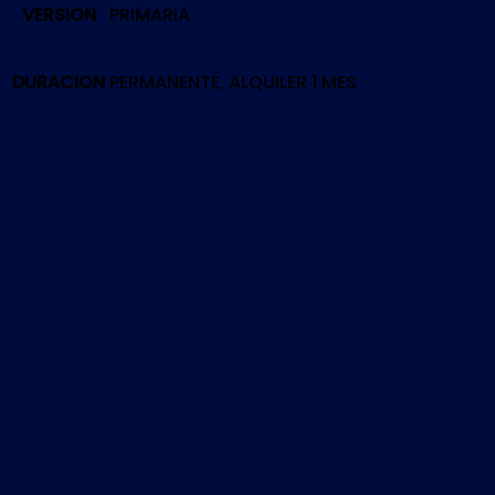
VERSION
PRIMARIA
LEGACY
|
PS4
DURACION
PERMANENTE, ALQUILER 1 MES
cantidad