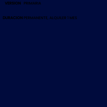
VERSION
PRIMARIA
|
PS4
cantidad
DURACION
PERMANENTE, ALQUILER 1 MES