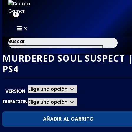
MAIN
Ir
MENU
al
Buscar
contenido
MURDERED SOUL SUSPECT 
×
PS4
VERSION
DURACION
MURDERED
AÑADIR AL CARRITO
SOUL
SUSPECT