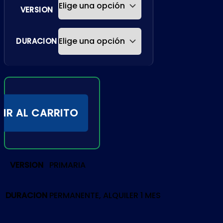
VERSION
DURACION
IR AL CARRITO
VERSION
PRIMARIA
DURACION
PERMANENTE, ALQUILER 1 MES