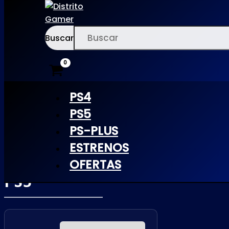
Buscar
Ir
×
al
contenido
PS4
PS5
PS-PLUS
MOUSE P.I.
ESTRENOS
FOR HIRE |
OFERTAS
PS5