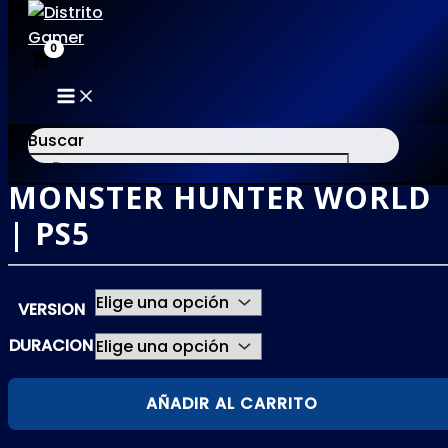
MAIN
Ir
MENU
al
Buscar
contenido
MONSTER HUNTER WORLD
×
| PS5
VERSION
DURACION
MONSTER
AÑADIR AL CARRITO
HUNTER
WORLD