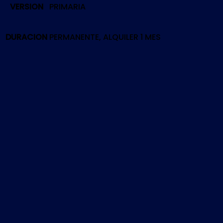
VERSION
PRIMARIA
|
PS5
cantidad
DURACION
PERMANENTE, ALQUILER 1 MES