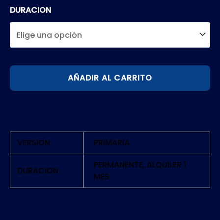
DURACION
MARVEL
AÑADIR AL CARRITO
VS
CAPCOM
FIGHTING
COLLECTION:
ARCADE
VERSION
PRIMARIA
CLASSICS
|
PERMANENTE, ALQUILER 1
DURACION
MES
PS4
cantidad