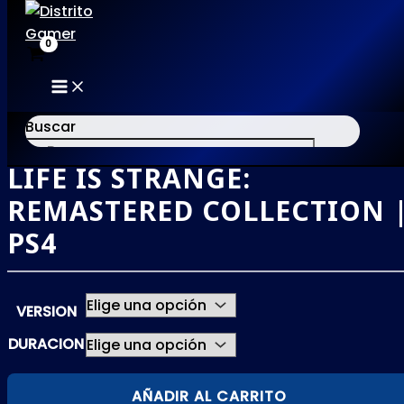
MAIN
Ir
MENU
al
Buscar
contenido
LIFE IS STRANGE:
×
REMASTERED COLLECTION 
PS4
VERSION
DURACION
LIFE
AÑADIR AL CARRITO