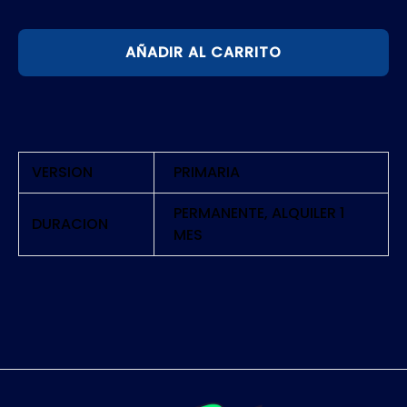
LEGO
AÑADIR AL CARRITO
WORLDS
|
PS4
cantidad
VERSION
PRIMARIA
PERMANENTE, ALQUILER 1
DURACION
MES