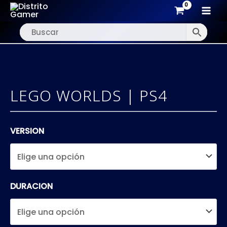
MAI
Ir
MEN
al
contenido
LEGO WORLDS | PS4
VERSION
DURACION