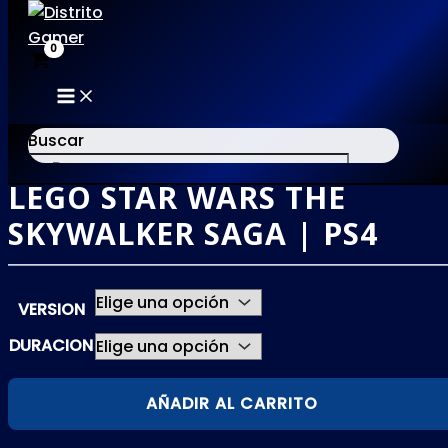
MAIN
Ir
MENU
al
Buscar
contenido
LEGO STAR WARS THE
×
SKYWALKER SAGA | PS4
VERSION
DURACION
LEGO
AÑADIR AL CARRITO
STAR
WARS