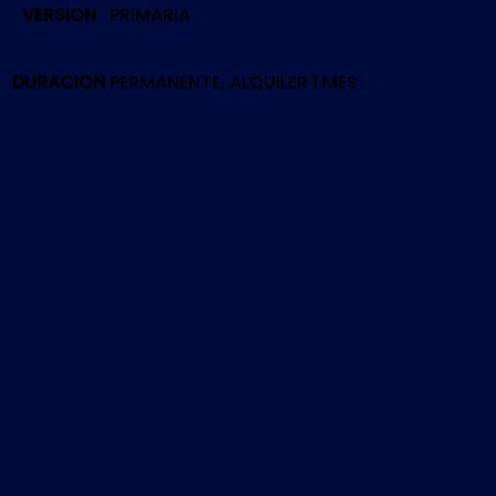
VERSION
PRIMARIA
THE
SKYWALKER
SAGA
DURACION
PERMANENTE, ALQUILER 1 MES
|
PS4
cantidad