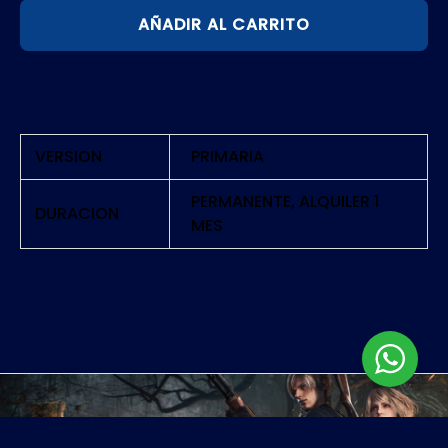
AÑADIR AL CARRITO
FANTASY
XV
ROYAL
EDITION
|
VERSION
PRIMARIA
PS4
cantidad
PERMANENTE, ALQUILER 1
DURACION
MES