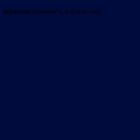
26
|
DURACION
PERMANENTE, ALQUILER 1 MES
PS4
cantidad