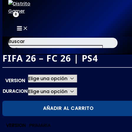
MAIN
Ir
MENU
al
Buscar
contenido
FIFA 26 – FC 26 | PS4
×
VERSION
DURACION
FIFA
AÑADIR AL CARRITO
26
-
VERSION
PRIMARIA
FC