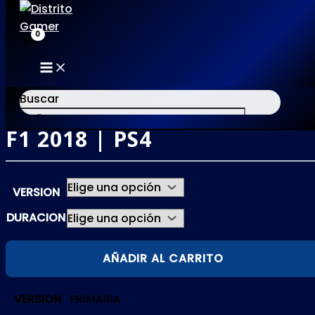
MAIN
Ir
MENU
al
Buscar
contenido
F1 2018 | PS4
×
VERSION
DURACION
F1
AÑADIR AL CARRITO
2018
|
VERSION
PRIMARIA
PS4