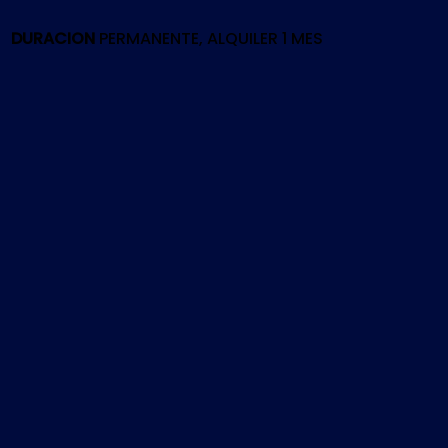
PS4
cantidad
DURACION
PERMANENTE, ALQUILER 1 MES