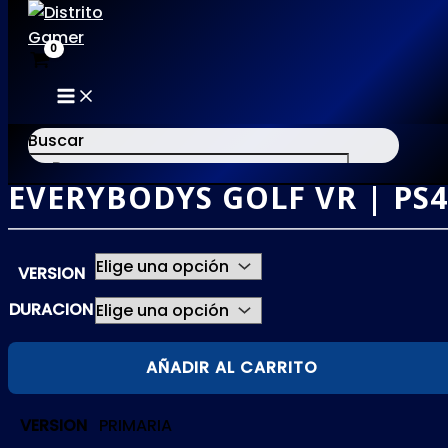
MAIN
Ir
MENU
al
Buscar
contenido
EVERYBODYS GOLF VR | PS4
×
VERSION
DURACION
EVERYBODYS
AÑADIR AL CARRITO
GOLF
VR
VERSION
PRIMARIA
|