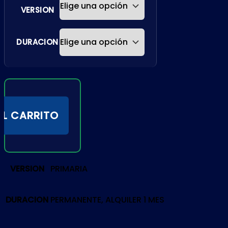
VERSION
DURACION
AL CARRITO
VERSION
PRIMARIA
DURACION
PERMANENTE, ALQUILER 1 MES