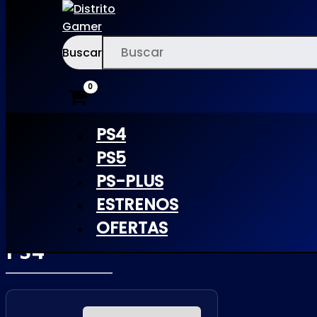
Buscar
Ir
×
al
contenido
PS4
PS5
PS-PLUS
DYING
ESTRENOS
LIGHT 2 |
OFERTAS
PS4