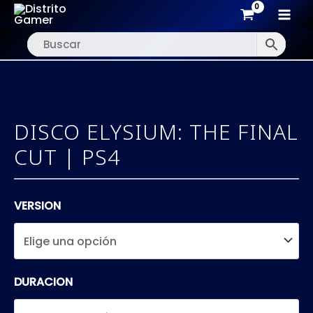
MAI
Ir
MEN
al
contenido
DISCO ELYSIUM: THE FINAL
CUT | PS4
VERSION
DURACION