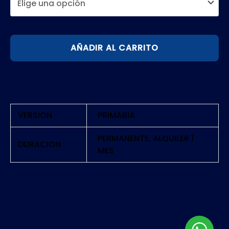
DISCO
AÑADIR AL CARRITO
ELYSIUM:
THE
FINAL
CUT
|
VERSION
PRIMARIA
PS4
cantidad
PERMANENTE, ALQUILER 1
DURACION
MES