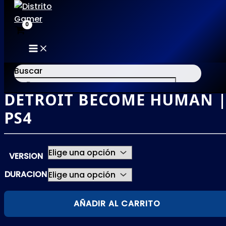
MAIN
Ir
MENU
al
Buscar
contenido
DETROIT BECOME HUMAN 
×
PS4
VERSION
DURACION
DETROIT
AÑADIR AL CARRITO
BECOME
HUMAN