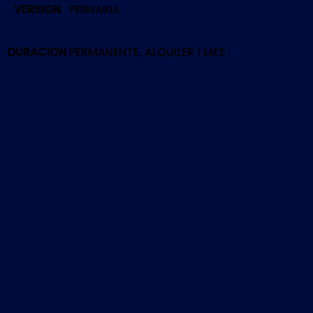
VERSION
PRIMARIA
|
PS4
cantidad
DURACION
PERMANENTE, ALQUILER 1 MES