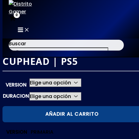
MAIN
Ir
MENU
al
Buscar
contenido
CUPHEAD | PS5
×
VERSION
DURACION
CUPHEAD
AÑADIR AL CARRITO
|
PS5
VERSION
PRIMARIA
cantidad