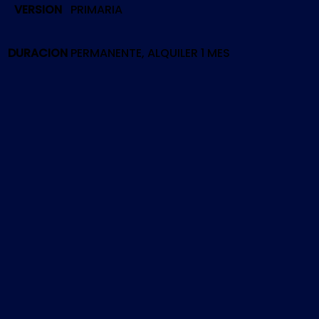
VERSION
PRIMARIA
GHOSTS
+
SEASON
DURACION
PERMANENTE, ALQUILER 1 MES
PASS
|
PS5
cantidad