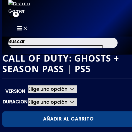
MAIN
Ir
MENU
al
Buscar
contenido
CALL OF DUTY: GHOSTS +
×
SEASON PASS | PS5
VERSION
DURACION
CALL
AÑADIR AL CARRITO
OF
DUTY: