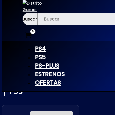
Buscar
Ir
×
al
contenido
PS4
PS5
PS-PLUS
CALL OF
ESTRENOS
CTHULHU
OFERTAS
| PS5