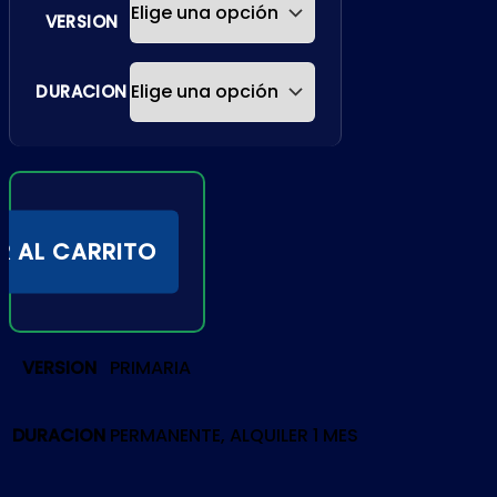
VERSION
DURACION
R AL CARRITO
VERSION
PRIMARIA
DURACION
PERMANENTE, ALQUILER 1 MES