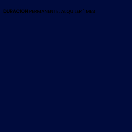
PS4
cantidad
DURACION
PERMANENTE, ALQUILER 1 MES