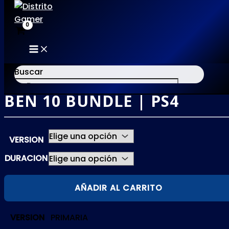
MAIN
Ir
MENU
al
Buscar
contenido
BEN 10 BUNDLE | PS4
×
VERSION
DURACION
BEN
AÑADIR AL CARRITO
10
BUNDLE
VERSION
PRIMARIA
|