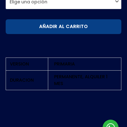
ASSASSINS
AÑADIR AL CARRITO
CREED
ODYSSEY
GOLD
|
PS4
VERSION
PRIMARIA
cantidad
PERMANENTE, ALQUILER 1
DURACION
MES