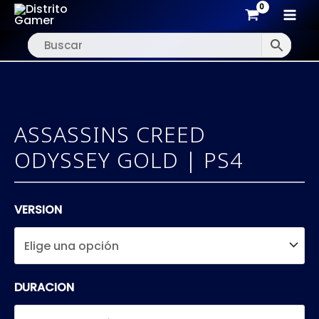
MAI
Ir
MEN
al
contenido
ASSASSINS CREED
ODYSSEY GOLD | PS4
VERSION
DURACION